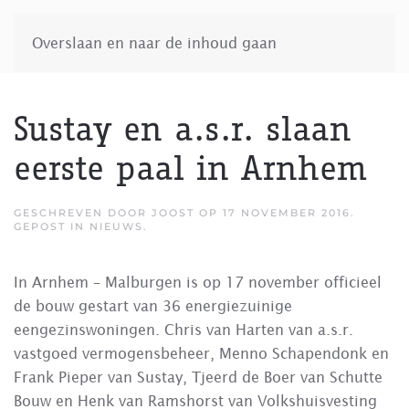
Overslaan en naar de inhoud gaan
Sustay en a.s.r. slaan
eerste paal in Arnhem
GESCHREVEN DOOR
JOOST
OP
17 NOVEMBER 2016
.
GEPOST IN
NIEUWS
.
In Arnhem – Malburgen is op 17 november officieel
de bouw gestart van 36 energiezuinige
eengezinswoningen. Chris van Harten van a.s.r.
vastgoed vermogensbeheer, Menno Schapendonk en
Frank Pieper van Sustay, Tjeerd de Boer van Schutte
Bouw en Henk van Ramshorst van Volkshuisvesting