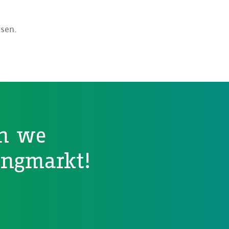
tsen.
n we
ingmarkt!