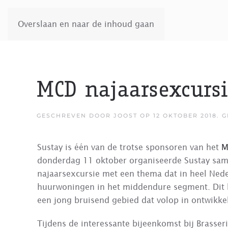
Overslaan en naar de inhoud gaan
MCD najaarsexcursi
GESCHREVEN DOOR
JOOST
OP
12 OKTOBER 2018
. 
Sustay is één van de trotse sponsoren van het
M
donderdag 11 oktober organiseerde Sustay sa
najaarsexcursie met een thema dat in heel Neder
huurwoningen in het middendure segment. Dit k
een jong bruisend gebied dat volop in ontwikkel
Tijdens de interessante bijeenkomst bij Brasser