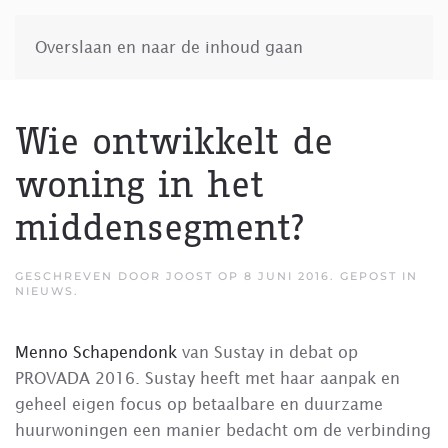
Overslaan en naar de inhoud gaan
Wie ontwikkelt de
woning in het
middensegment?
GESCHREVEN DOOR
JOOST
OP
8 JUNI 2016
. GEPOST IN
NIEUWS
.
Menno Schapendonk
van Sustay in debat op
PROVADA 2016. Sustay heeft met haar aanpak en
geheel eigen focus op betaalbare en duurzame
huurwoningen een manier bedacht om de verbinding