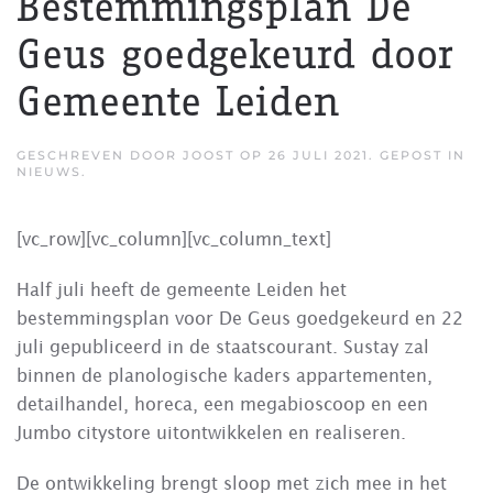
Bestemmingsplan De
Geus goedgekeurd door
Gemeente Leiden
GESCHREVEN DOOR
JOOST
OP
26 JULI 2021
. GEPOST IN
NIEUWS
.
[vc_row][vc_column][vc_column_text]
Half juli heeft de gemeente Leiden het
bestemmingsplan voor De Geus goedgekeurd en 22
juli gepubliceerd in de staatscourant. Sustay zal
binnen de planologische kaders appartementen,
detailhandel, horeca, een megabioscoop en een
Jumbo citystore uitontwikkelen en realiseren.
De ontwikkeling brengt sloop met zich mee in het