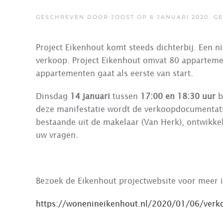
GESCHREVEN DOOR
JOOST
OP
6 JANUARI 2020
. G
Project Eikenhout komt steeds dichterbij. Een n
verkoop. Project Eikenhout omvat 80 apparteme
appartementen gaat als eerste van start.
Dinsdag
14 januari
tussen
17:00 en 18:30 uur
b
deze manifestatie wordt de verkoopdocumentat
bestaande uit de makelaar (Van Herk), ontwikke
uw vragen.
Bezoek de Eikenhout projectwebsite voor meer i
https://wonenineikenhout.nl/2020/01/06/verk