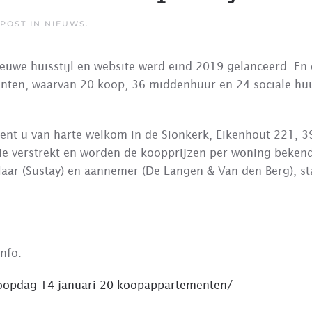
EPOST IN
NIEUWS
.
ieuwe huisstijl en website werd eind 2019 gelanceerd. En
nten, waarvan 20 koop, 36 middenhuur en 24 sociale huur
ent u van harte welkom in de Sionkerk, Eikenhout 221, 3
ie verstrekt en worden de koopprijzen per woning beken
laar (Sustay) en aannemer (De Langen & Van den Berg), st
nfo:
oopdag-14-januari-20-koopappartementen/