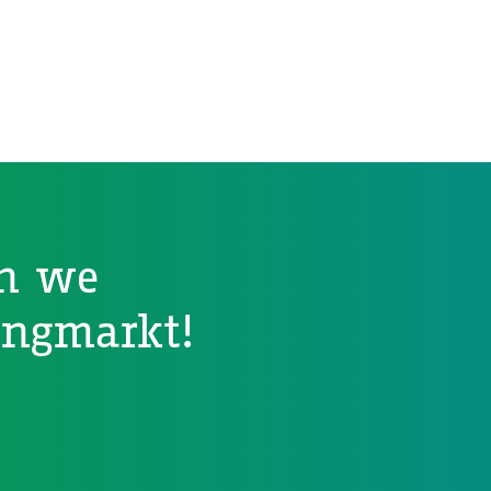
n we
ingmarkt!