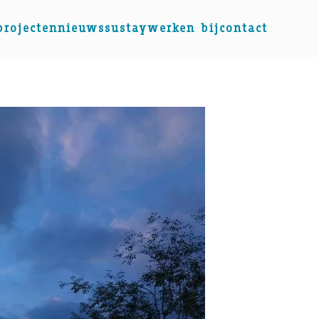
projecten
nieuws
sustay
werken bij
contact