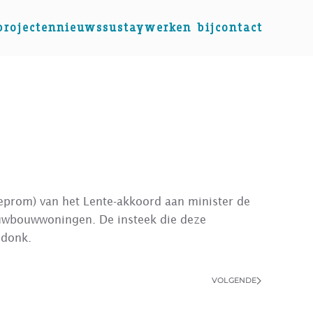
projecten
nieuws
sustay
werken bij
contact
Neprom) van het Lente-akkoord aan minister de
euwbouwwoningen. De insteek die deze
ndonk.
VOLGENDE