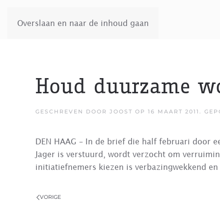
Overslaan en naar de inhoud gaan
Houd duurzame wo
GESCHREVEN DOOR
JOOST
OP
16 MAART 2011
. GE
DEN HAAG – In de brief die half februari door 
Jager is verstuurd, wordt verzocht om verruim
initiatiefnemers kiezen is verbazingwekkend e
VORIGE