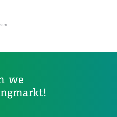
tsen.
n we
ingmarkt!