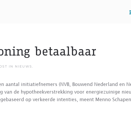
ning betaalbaar
POST IN
NIEUWS
.
een aantal initiatiefnemers (NVB, Bouwend Nederland en 
ing van de hypotheekverstrekking voor energiezuinige ni
n gebaseerd op verkeerde intenties, meent Menno Schape