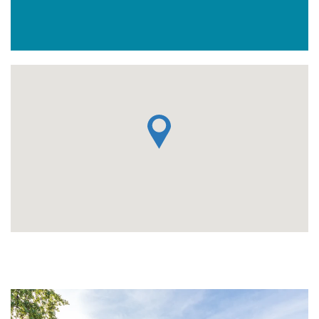
Belegger: a.s.r. Dutch Core Residential Fund