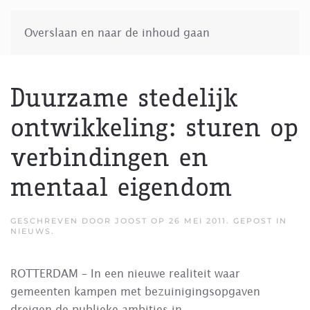
Overslaan en naar de inhoud gaan
Duurzame stedelijk
ontwikkeling: sturen op
verbindingen en
mentaal eigendom
GESCHREVEN DOOR
JOOST
OP
26 MEI 2011
. GEPOST IN
NIEUWS
.
ROTTERDAM – In een nieuwe realiteit waar
gemeenten kampen met bezuinigingsopgaven
dreigen de publieke ambities in